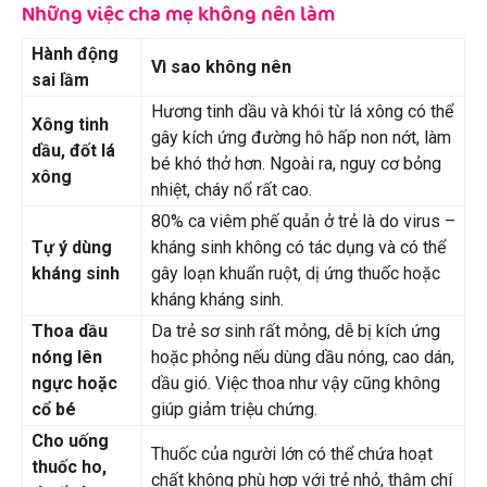
Những việc cha mẹ không nên làm
Hành động
Vì sao không nên
sai lầm
Hương tinh dầu và khói từ lá xông có thể
Xông tinh
gây kích ứng đường hô hấp non nớt, làm
dầu, đốt lá
bé khó thở hơn. Ngoài ra, nguy cơ bỏng
xông
nhiệt, cháy nổ rất cao.
80% ca viêm phế quản ở trẻ là do virus –
Tự ý dùng
kháng sinh không có tác dụng và có thể
kháng sinh
gây loạn khuẩn ruột, dị ứng thuốc hoặc
kháng kháng sinh.
Thoa dầu
Da trẻ sơ sinh rất mỏng, dễ bị kích ứng
nóng lên
hoặc phỏng nếu dùng dầu nóng, cao dán,
ngực hoặc
dầu gió. Việc thoa như vậy cũng không
cổ bé
giúp giảm triệu chứng.
Cho uống
Thuốc của người lớn có thể chứa hoạt
thuốc ho,
chất không phù hợp với trẻ nhỏ, thậm chí