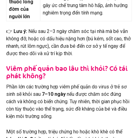
thuốc long
gây ức chế trung tâm hô hấp, ảnh hưởng
đờm của
nghiêm trọng đến tính mạng.
người lớn
👉
Lưu ý:
Nếu sau 2–3 ngày chăm sóc tại nhà mà bé vẫn
không đỡ, hoặc có dấu hiệu nặng hơn (bú kém, sốt cao, thở
nhanh, rút lõm ngực), cần đưa bé đến cơ sở y tế ngay để
được theo dõi và xử trí kịp thời.
Viêm phế quản bao lâu thì khỏi? Có tái
phát không?
Phần lớn các trường hợp viêm phế quản do virus ở trẻ sơ
sinh sẽ khỏi sau
7–10 ngày
nếu được chăm sóc đúng
cách và không có biến chứng. Tuy nhiên, thời gian phục hồi
còn tùy thuộc vào thể trạng, sức đề kháng của bé và điều
kiện môi trường sống.
Một số trường hợp, triệu chứng ho hoặc khò khè có thể