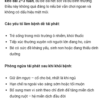
kéo dài 2–3 tuần
, dù bé đã hết sốt và bú bình thường.
Điều này không quá đáng lo nếu bé vẫn chơi ngoan và
không có dấu hiệu mệt mỏi.
Các yếu tố làm bệnh dễ tái phát:
Trẻ sống trong môi trường ô nhiễm, khói thuốc
Tiếp xúc thường xuyên với người lớn đang ho, cảm
Bé có sức đề kháng yếu, sinh non hoặc đang thiếu dinh
dưỡng
Phòng ngừa tái phát sau khi khỏi bệnh:
Giữ ấm ngực – cổ cho bé, nhất là khi ngủ
Hạn chế ra ngoài vào sáng sớm hoặc tối muộn
Bổ sung men vi sinh theo chỉ định để tăng miễn dịch
đường ruột – hệ miễn dịch đầu đời