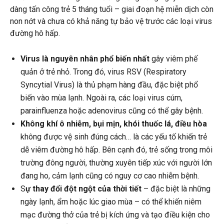
dàng tấn công trẻ 5 tháng tuổi – giai đoạn hệ miễn dịch còn
non nớt và chưa có khả năng tự bảo vệ trước các loại virus
đường hô hấp.
Virus là nguyên nhân phổ biến nhất
gây viêm phế
quản ở trẻ nhỏ. Trong đó, virus RSV (Respiratory
Syncytial Virus) là thủ phạm hàng đầu, đặc biệt phổ
biến vào mùa lạnh. Ngoài ra, các loại virus cúm,
parainfluenza hoặc adenovirus cũng có thể gây bệnh.
Không khí ô nhiễm, bụi mịn, khói thuốc lá, điều hòa
không được vệ sinh đúng cách… là các yếu tố khiến trẻ
dễ viêm đường hô hấp. Bên cạnh đó, trẻ sống trong môi
trường đông người, thường xuyên tiếp xúc với người lớn
đang ho, cảm lạnh cũng có nguy cơ cao nhiễm bệnh.
S
ự thay đổi đột ngột của thời tiết
– đặc biệt là những
ngày lạnh, ẩm hoặc lúc giao mùa – có thể khiến niêm
mạc đường thở của trẻ bị kích ứng và tạo điều kiện cho