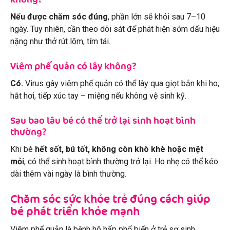
Nếu được chăm sóc đúng
, phần lớn sẽ khỏi sau 7–10
ngày. Tuy nhiên, cần theo dõi sát để phát hiện sớm dấu hiệu
nặng như thở rút lõm, tím tái.
Viêm phế quản có lây không?
Có.
Virus gây viêm phế quản có thể lây qua giọt bắn khi ho,
hắt hơi, tiếp xúc tay – miệng nếu không vệ sinh kỹ.
Sau bao lâu bé có thể trở lại sinh hoạt bình
thường?
Khi bé
hết sốt, bú tốt, không còn khò khè hoặc mệt
mỏi
, có thể sinh hoạt bình thường trở lại. Ho nhẹ có thể kéo
dài thêm vài ngày là bình thường.
Chăm sóc sức khỏe trẻ đúng cách giúp
bé phát triển khỏe mạnh
Viêm phế quản là bệnh hô hấp phổ biến ở trẻ sơ sinh,