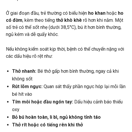
Ở giai đoạn đầu, trẻ thường có biểu hiện
ho khan
hoặc
ho
có đờm
, kèm theo tiếng
thở khò khè
rõ hơn khi nằm. Một
số trẻ có thể sốt nhẹ (dưới 38,5°C), bú ít hơn bình thường,
ngủ kém và dễ quấy khóc.
Nếu không kiểm soát kịp thời, bệnh có thể chuyển nặng với
các dấu hiệu rõ rệt như:
Thở nhanh:
Bé thở gấp hơn bình thường, ngay cả khi
không sốt
Rút lõm ngực:
Quan sát thấy phần ngực hóp lại mỗi lần
bé hít vào
Tím môi hoặc đầu ngón tay:
Dấu hiệu cảnh báo thiếu
oxy
Bỏ bú hoàn toàn, li bì, ngủ không tỉnh táo
Thở rít hoặc có tiếng rên khi thở