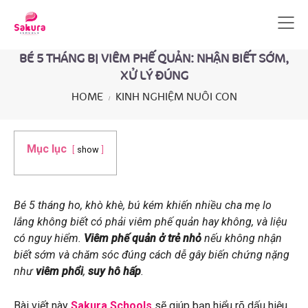
BÉ 5 THÁNG BỊ VIÊM PHẾ QUẢN: NHẬN BIẾT SỚM,
XỬ LÝ ĐÚNG
HOME
KINH NGHIỆM NUÔI CON
Mục lục
show
Bé 5 tháng ho, khò khè, bú kém khiến nhiều cha mẹ lo
lắng không biết có phải viêm phế quản hay không, và liệu
có nguy hiểm.
Viêm phế quản ở trẻ nhỏ
nếu không nhận
biết sớm và chăm sóc đúng cách dễ gây biến chứng nặng
như
viêm phổi
,
suy hô hấp
.
Bài viết này
Sakura Schools
sẽ giúp bạn hiểu rõ dấu hiệu,