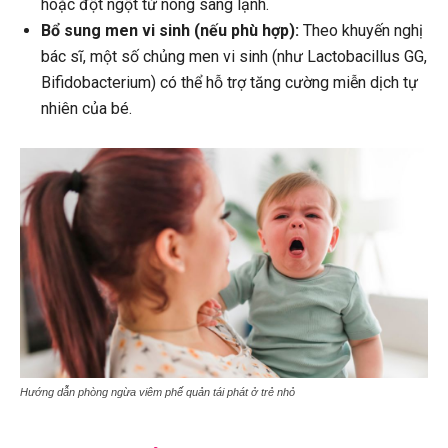
hoặc đột ngột từ nóng sang lạnh.
Bổ sung men vi sinh (nếu phù hợp):
Theo khuyến nghị
bác sĩ, một số chủng men vi sinh (như Lactobacillus GG,
Bifidobacterium) có thể hỗ trợ tăng cường miễn dịch tự
nhiên của bé.
Hướng dẫn phòng ngừa viêm phế quản tái phát ở trẻ nhỏ