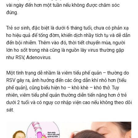
vài ngày đến hơn một tuần nếu không được chăm sóc
đúng.
Trẻ sơ sinh, đặc biệt là dưới 6 tháng tuổi, chưa có phản xạ
ho hiệu quả để tống đờm, khiến dịch nhầy tích tụ và dễ dẫn
đến bội nhiễm. Thêm vào đó, thời tiết chuyển mùa, người
lớn ho sốt trong nhà cũng là nguồn lây virus thường gặp
như RSV, Adenovirus.
Một tình trạng dễ nhầm là viêm tiểu phế quản – thường do
RSV gây ra, ảnh hưởng đến các ống dẫn khí nhỏ hơn (tiểu
phế quản), cũng biểu hiện ho – khò khè – khó thở. Tuy
nhiên, viêm tiểu phế quản thường diễn tiến nặng hơn ở trẻ
dưới 2 tuổi và có nguy cơ nhập viện cao nếu không theo dõi
sát.