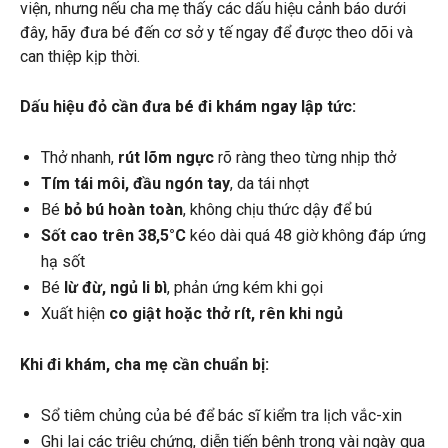
viện, nhưng nếu cha mẹ thấy các dấu hiệu cảnh báo dưới
đây, hãy đưa bé đến cơ sở y tế ngay để được theo dõi và
can thiệp kịp thời.
Dấu hiệu đỏ cần đưa bé đi khám ngay lập tức:
Thở nhanh,
rút lõm ngực
rõ ràng theo từng nhịp thở
Tím tái môi, đầu ngón tay
, da tái nhợt
Bé
bỏ bú hoàn toàn
, không chịu thức dậy để bú
Sốt cao trên 38,5°C
kéo dài quá 48 giờ không đáp ứng
hạ sốt
Bé
lừ đừ, ngủ li bì
, phản ứng kém khi gọi
Xuất hiện
co giật hoặc thở rít, rên khi ngủ
Khi đi khám, cha mẹ cần chuẩn bị:
Sổ tiêm chủng của bé để bác sĩ kiểm tra lịch vắc-xin
Ghi lại các triệu chứng, diễn tiến bệnh trong vài ngày qua