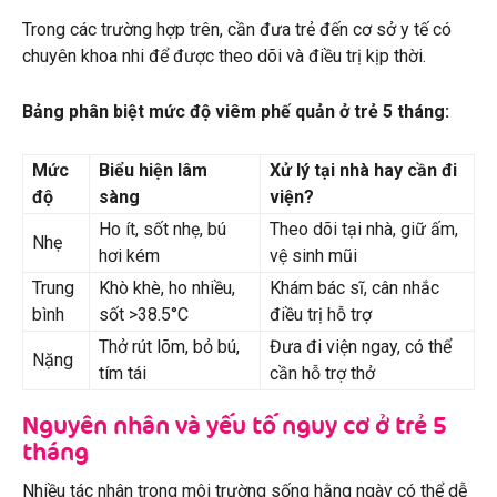
Trong các trường hợp trên, cần đưa trẻ đến cơ sở y tế có
chuyên khoa nhi để được theo dõi và điều trị kịp thời.
Bảng phân biệt mức độ viêm phế quản ở trẻ 5 tháng:
Mức
Biểu hiện lâm
Xử lý tại nhà hay cần đi
độ
sàng
viện?
Ho ít, sốt nhẹ, bú
Theo dõi tại nhà, giữ ấm,
Nhẹ
hơi kém
vệ sinh mũi
Trung
Khò khè, ho nhiều,
Khám bác sĩ, cân nhắc
bình
sốt >38.5°C
điều trị hỗ trợ
Thở rút lõm, bỏ bú,
Đưa đi viện ngay, có thể
Nặng
tím tái
cần hỗ trợ thở
Nguyên nhân và yếu tố nguy cơ ở trẻ 5
tháng
Nhiều tác nhân trong môi trường sống hằng ngày có thể dễ