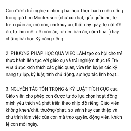
Con được trải nghiệm những bài học Thực hành cuộc sống
trong giờ học Montessori (như xúc hạt, gấp quần áo, tự
treo quần áo, mũ nón, cài khuy áo, thắt dây giày, tự cắt đồ
ăn, tự làm một số món ăn, tự dọn bàn ăn, cắm hoa…) hay
những bài học Kỹ năng sống.
2. PHƯƠNG PHÁP HỌC QUA VIỆC LÀM tạo cơ hội cho trẻ
thực hành liên tục với giáo cụ và trải nghiệm thực tế. Trẻ
vừa được kích thích các giác quan, vừa rèn luyện các kỹ
năng tự lập, kỷ luật, tính chủ động, sự hợp tác linh hoạt…
3. NGUYÊN TẮC TÔN TRỌNG & KỶ LUẬT TÍCH CỰC của
Giáo viên cho phép con được tự do lựa chọn hoạt động
mình yêu thích và phát triển theo nhịp độ riêng. Giáo viên
không khen/chê, thưởng/phạt, so sánh hay can thiệp và
chu trình làm việc của con mà trao quyền, động viên, khích
lệ con mỗi ngày.