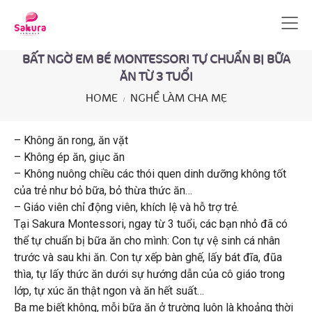
BẤT NGỜ EM BÉ MONTESSORI TỰ CHUẨN BỊ BỮA
ĂN TỪ 3 TUỔI
HOME
NGHỀ LÀM CHA MẸ
– Không ăn rong, ăn vặt
– Không ép ăn, giục ăn
– Không nuông chiều các thói quen dinh dưỡng không tốt
của trẻ như bỏ bữa, bỏ thừa thức ăn…
– Giáo viên chỉ động viên, khích lệ và hỗ trợ trẻ.
Tại Sakura Montessori, ngay từ 3 tuổi, các bạn nhỏ đã có
thể tự chuẩn bị bữa ăn cho mình: Con tự vệ sinh cá nhân
trước và sau khi ăn. Con tự xếp bàn ghế, lấy bát đĩa, đũa
thìa, tự lấy thức ăn dưới sự hướng dẫn của cô giáo trong
lớp, tự xúc ăn thật ngon và ăn hết suất…
Ba mẹ biết không, mỗi bữa ăn ở trường luôn là khoảng thời