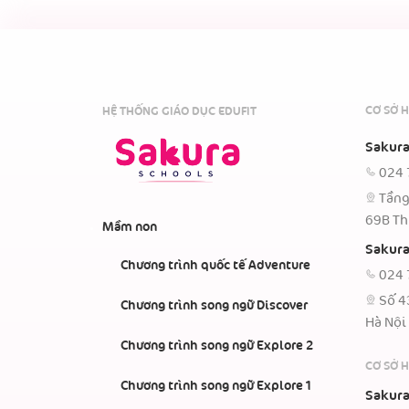
CƠ SỞ H
HỆ THỐNG GIÁO DỤC EDUFIT
Sakura
024 
Tầng
69B Th
Mầm non
Sakura
Chương trình quốc tế Adventure
024 
Số 4
Chương trình song ngữ Discover
Hà Nội
Chương trình song ngữ Explore 2
CƠ SỞ 
Chương trình song ngữ Explore 1
Sakura