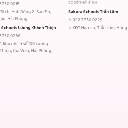
CƠ SỞ THÁI BÌNH
5730 0015
đô thị Anh Dũng 2, Sao Đỏ,
Sakura Schools Trần Lãm
ạo, Hải Phòng.
022 7730 0229
 Schools Lương Khánh Thiện
KĐT Hateco, Trần Lãm, Hưng
5730 0256
C, khu nhà ở số 106 Lương
Thiện, Gia Viên, Hải Phòng