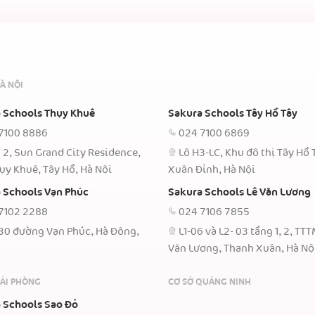
À NỘI
 Schools Thụy Khuê
Sakura Schools Tây Hồ Tây
7100 8886
024 7100 6869
 2, Sun Grand City Residence,
Lô H3-LC, Khu đô thị Tây Hồ 
ụy Khuê, Tây Hồ, Hà Nội
Xuân Đỉnh, Hà Nội
 Schools Vạn Phúc
Sakura Schools Lê Văn Lương
7102 2288
024 7106 7855
30 đường Vạn Phúc, Hà Đông,
L1-06 và L2- 03 tầng 1, 2, TT
Văn Lương, Thanh Xuân, Hà Nộ
HẢI PHÒNG
CƠ SỞ QUẢNG NINH
 Schools Sao Đỏ