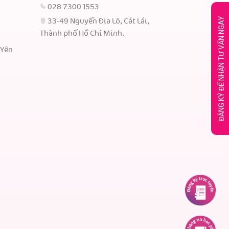
028 7300 1553
ĐĂNG KÝ ĐỂ NHẬN TƯ VẤN NGAY
33-49 Nguyễn Địa Lô, Cát Lái,
Thành phố Hồ Chí Minh.
 Yên