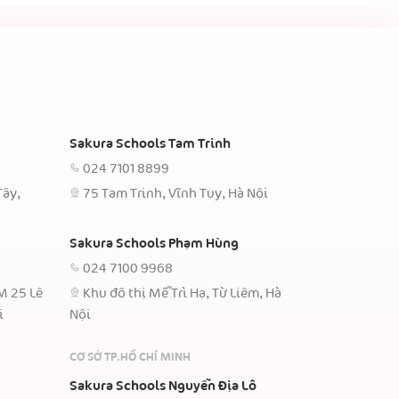
Sakura Schools Tam Trinh
024 7101 8899
Tây,
75 Tam Trinh, Vĩnh Tuy, Hà Nội
Sakura Schools Phạm Hùng
024 7100 9968
TM 25 Lê
Khu đô thị Mễ Trì Hạ, Từ Liêm, Hà
i
Nội
CƠ SỞ TP.HỒ CHÍ MINH
Sakura Schools Nguyễn Địa Lô