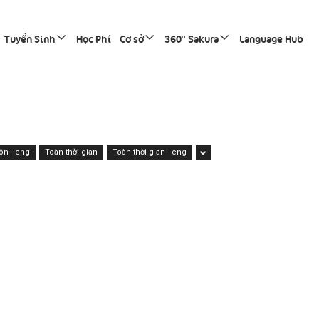
Tuyển Sinh
Học Phí
Cơ sở
360° Sakura
Language Hub
n - eng
Toàn thời gian
Toàn thời gian - eng