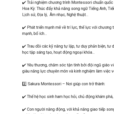
✔️ Trải nghiệm chương trình Montessori chuẩn quốc
Hoa Kỳ: Thúc đẩy khả năng song ngữ Tiếng Anh, Tiếng
Lịch sử, Địa lý, Âm nhạc, Nghệ thuật…
✔️ Phát triển mạnh mẽ về trí lực, thể lực với chương
mạnh, bổ ích…
✔️ Trau dồi các kỹ năng tự lập, tư duy phản biện, tư
học tập sáng tạo, hoạt động ngoại khóa…
✔️ Yêu thương, chăm sóc tận tình bởi đội ngũ giáo v
giàu năng lực chuyên môn và kinh nghiệm làm việc vớ
2️⃣ Sakura Montessori – Nơi giúp con trở thành:
✔️ Thế hệ học sinh ham học hỏi, chủ động khám phá,
✔️ Con người năng động, với khả năng giao tiếp song