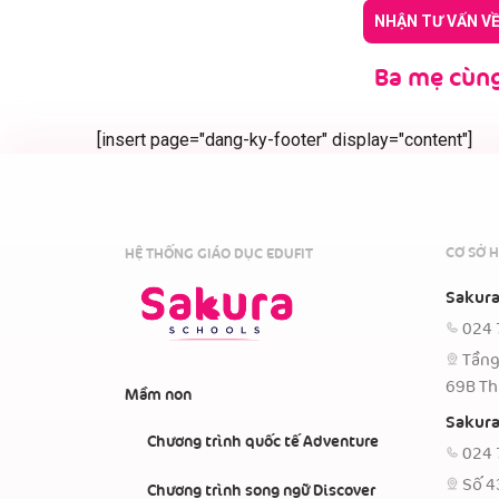
NHẬN TƯ VẤN V
Ba mẹ cùng
[insert page="dang-ky-footer" display="content"]
CƠ SỞ H
HỆ THỐNG GIÁO DỤC EDUFIT
Sakura
024 
Tầng
69B Th
Mầm non
Sakura
Chương trình quốc tế Adventure
024 
Số 4
Chương trình song ngữ Discover