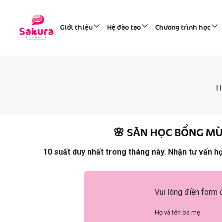
Giới thiệu
Hệ đào tạo
Chương trình học
H
🌸 SĂN HỌC BỔNG MÙ
10 suất duy nhất trong tháng này. Nhận tư vấn h
Vui lòng điền form 
Họ và tên ba mẹ