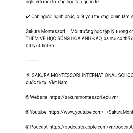
nghi với môi trường học tập quốc tế.
✔️ Con người hạnh phúc, biết yêu thương, quan tâm 
Sakura Montessori – Môi trường học tập lý tưởng 
THÊM VỀ HỌC BỔNG HOA ANH ĐÀO, ba mẹ có thể để lạ
bit.ly/3Jlr3Bo
———–
🌸 SAKURA MONTESSORI INTERNATIONAL SCHOOL – 
quốc tế tại Việt Nam.
🌐 Website: https://sakuramontessori.edu.vn/
🌐 Youtube: https://www.youtube.com/…/SakuraMont
🌐 Podcast: https://podcasts.apple.com/vn/podca