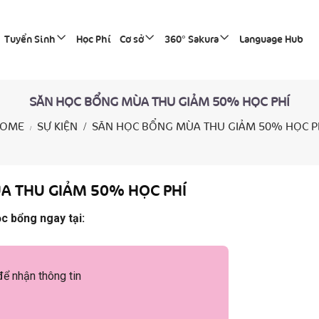
Tuyển Sinh
Học Phí
Cơ sở
360° Sakura
Language Hub
SĂN HỌC BỔNG MÙA THU GIẢM 50% HỌC PHÍ
OME
SỰ KIỆN
SĂN HỌC BỔNG MÙA THU GIẢM 50% HỌC P
A THU GIẢM 50% HỌC PHÍ
ọc bổng ngay tại:
để nhận thông tin