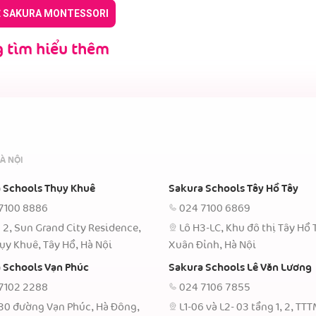
Ề SAKURA MONTESSORI
 tìm hiểu thêm
À NỘI
 Schools Thụy Khuê
Sakura Schools Tây Hồ Tây
7100 8886
024 7100 6869
 2, Sun Grand City Residence,
Lô H3-LC, Khu đô thị Tây Hồ 
ụy Khuê, Tây Hồ, Hà Nội
Xuân Đỉnh, Hà Nội
 Schools Vạn Phúc
Sakura Schools Lê Văn Lương
7102 2288
024 7106 7855
30 đường Vạn Phúc, Hà Đông,
L1-06 và L2- 03 tầng 1, 2, TT