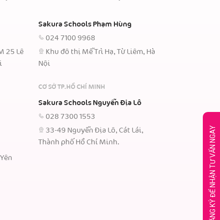
Sakura Schools Phạm Hùng
024 7100 9968
TM 25 Lê
Khu đô thị Mễ Trì Hạ, Từ Liêm, Hà
i
Nội
CƠ SỞ TP.HỒ CHÍ MINH
Sakura Schools Nguyễn Địa Lô
028 7300 1553
ĐĂNG KÝ ĐỂ NHẬN TƯ VẤN NGAY
33-49 Nguyễn Địa Lô, Cát Lái,
Thành phố Hồ Chí Minh.
 Yên