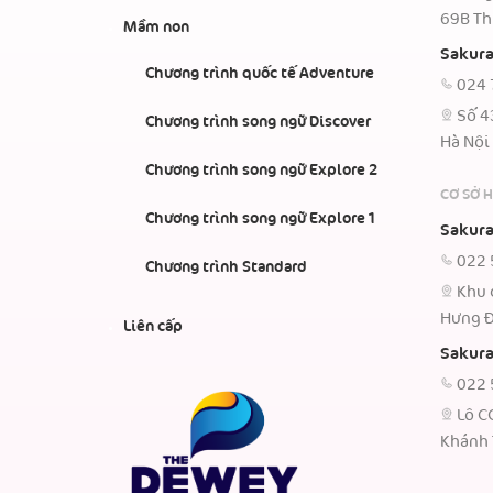
69B Th
Mầm non
Sakura
Chương trình quốc tế Adventure
024 
Số 4
Chương trình song ngữ Discover
Hà Nội
Chương trình song ngữ Explore 2
CƠ SỞ 
Chương trình song ngữ Explore 1
Sakura
022 
Chương trình Standard
Khu 
Hưng Đ
Liên cấp
Sakura
022 
Lô C
Khánh 