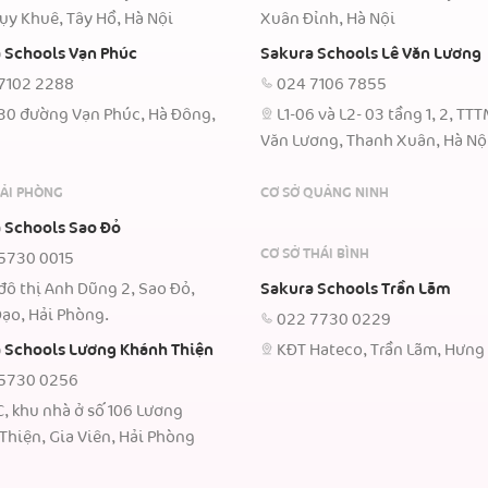
ụy Khuê, Tây Hồ, Hà Nội
Xuân Đỉnh, Hà Nội
 Schools Vạn Phúc
Sakura Schools Lê Văn Lương
7102 2288
024 7106 7855
30 đường Vạn Phúc, Hà Đông,
L1-06 và L2- 03 tầng 1, 2, TT
Văn Lương, Thanh Xuân, Hà Nộ
HẢI PHÒNG
CƠ SỞ QUẢNG NINH
 Schools Sao Đỏ
CƠ SỞ THÁI BÌNH
5730 0015
đô thị Anh Dũng 2, Sao Đỏ,
Sakura Schools Trần Lãm
ạo, Hải Phòng.
022 7730 0229
 Schools Lương Khánh Thiện
KĐT Hateco, Trần Lãm, Hưng
5730 0256
C, khu nhà ở số 106 Lương
Thiện, Gia Viên, Hải Phòng