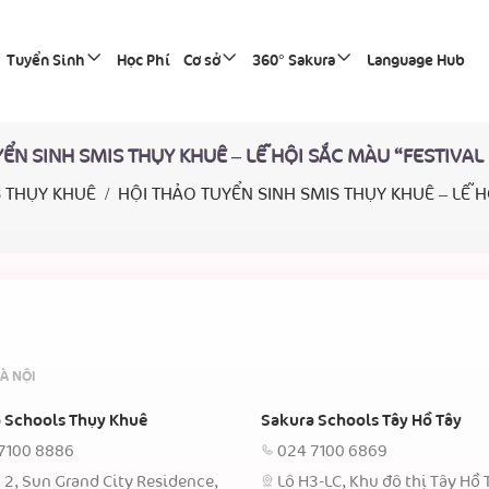
Tuyển Sinh
Học Phí
Cơ sở
360° Sakura
Language Hub
ỂN SINH SMIS THỤY KHUÊ – LỄ HỘI SẮC MÀU “FESTIVA
 THỤY KHUÊ
HỘI THẢO TUYỂN SINH SMIS THỤY KHUÊ – LỄ H
À NỘI
 Schools Thụy Khuê
Sakura Schools Tây Hồ Tây
7100 8886
024 7100 6869
 2, Sun Grand City Residence,
Lô H3-LC, Khu đô thị Tây Hồ 