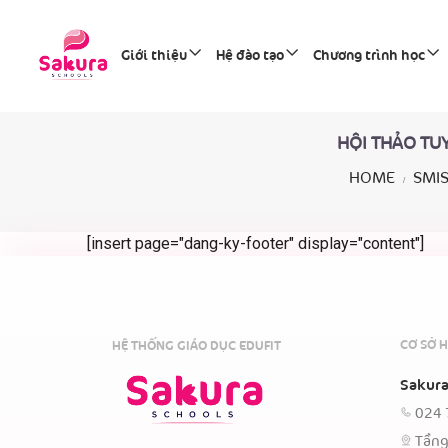
Giới thiệu
Hệ đào tạo
Chương trình học
HỘI THẢO TUY
HOME
SMIS
[insert page="dang-ky-footer" display="content"]
CƠ SỞ H
HỆ THỐNG GIÁO DỤC EDUFIT
Sakura
024 
Tầng