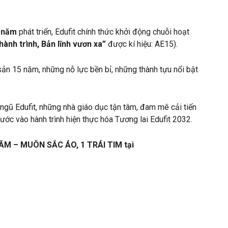
5 năm
phát triển, Edufit chính thức khởi động chuỗi hoạt
hành trình, Bản lĩnh vươn xa”
được kí hiệu: AE15).
i sản 15 năm, những nỗ lực bền bỉ, những thành tựu nổi bật
.
 ngũ Edufit, những nhà giáo dục tận tâm, đam mê cải tiến
ước vào hành trình hiện thực hóa Tương lai Edufit 2032.
NĂM – MUÔN SẮC ÁO, 1 TRÁI TIM tại