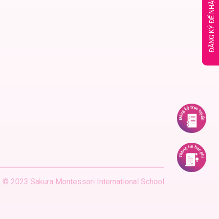
ĐĂNG KÝ ĐỂ NHẬN TƯ VẤN NGAY
© 2023 Sakura Montessori International School