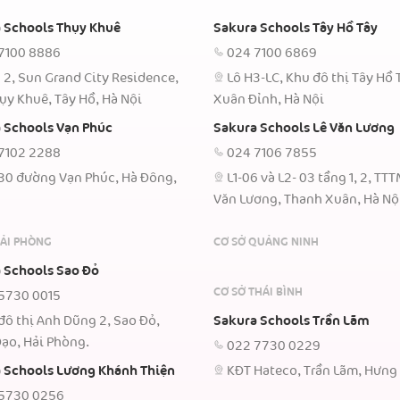
 Schools Thụy Khuê
Sakura Schools Tây Hồ Tây
7100 8886
024 7100 6869
 2, Sun Grand City Residence,
Lô H3-LC, Khu đô thị Tây Hồ 
ụy Khuê, Tây Hồ, Hà Nội
Xuân Đỉnh, Hà Nội
 Schools Vạn Phúc
Sakura Schools Lê Văn Lương
7102 2288
024 7106 7855
30 đường Vạn Phúc, Hà Đông,
L1-06 và L2- 03 tầng 1, 2, TT
Văn Lương, Thanh Xuân, Hà Nộ
HẢI PHÒNG
CƠ SỞ QUẢNG NINH
 Schools Sao Đỏ
CƠ SỞ THÁI BÌNH
5730 0015
đô thị Anh Dũng 2, Sao Đỏ,
Sakura Schools Trần Lãm
ạo, Hải Phòng.
022 7730 0229
 Schools Lương Khánh Thiện
KĐT Hateco, Trần Lãm, Hưng
5730 0256