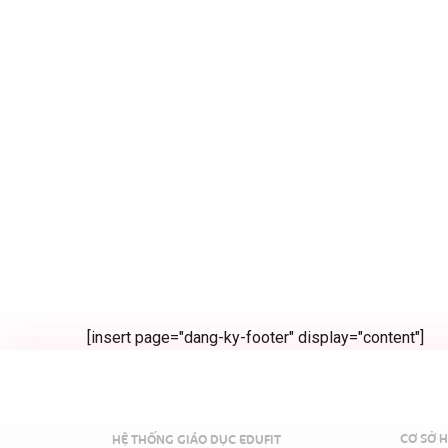
[insert page="dang-ky-footer" display="content"]
CƠ SỞ H
HỆ THỐNG GIÁO DỤC EDUFIT