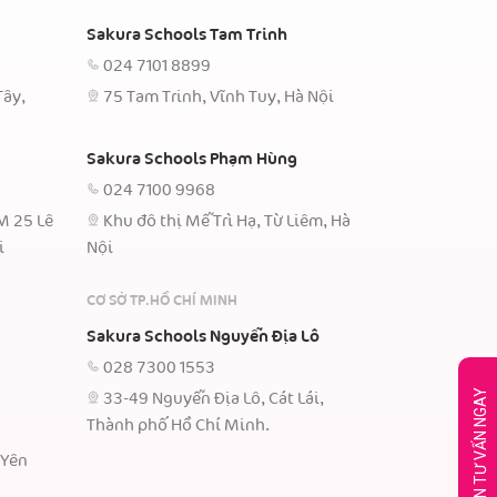
Sakura Schools Tam Trinh
024 7101 8899
Tây,
75 Tam Trinh, Vĩnh Tuy, Hà Nội
Sakura Schools Phạm Hùng
024 7100 9968
TM 25 Lê
Khu đô thị Mễ Trì Hạ, Từ Liêm, Hà
i
Nội
CƠ SỞ TP.HỒ CHÍ MINH
Sakura Schools Nguyễn Địa Lô
028 7300 1553
33-49 Nguyễn Địa Lô, Cát Lái,
Thành phố Hồ Chí Minh.
 Yên