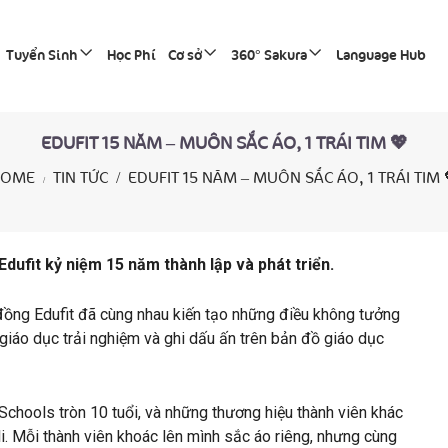
Tuyển Sinh
Học Phí
Cơ sở
360° Sakura
Language Hub
EDUFIT 15 NĂM – MUÔN SẮC ÁO, 1 TRÁI TIM 💖
OME
TIN TỨC
EDUFIT 15 NĂM – MUÔN SẮC ÁO, 1 TRÁI TIM 
Edufit kỷ niệm 15 năm thành lập và phát triển.
đồng Edufit đã cùng nhau kiến tạo những điều không tưởng
 giáo dục trải nghiệm và ghi dấu ấn trên bản đồ giáo dục
hools tròn 10 tuổi, và những thương hiệu thành viên khác
li. Mỗi thành viên khoác lên mình sắc áo riêng, nhưng cùng