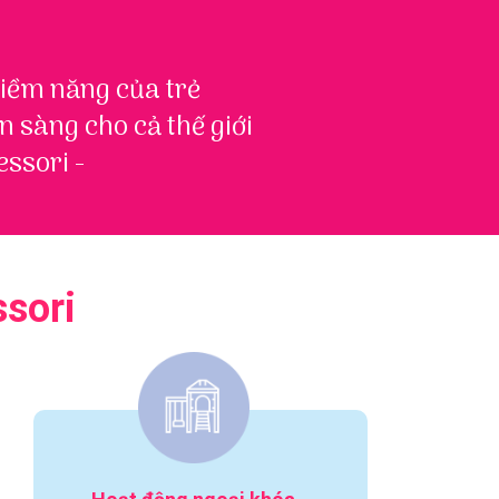
tiềm năng của trẻ
n sàng cho cả thế giới
ssori -
sori