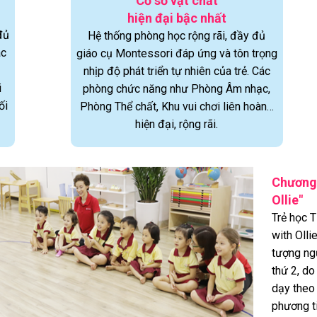
Cơ sở vật chất
hiện đại bậc nhất
đủ
Hệ thống phòng học rộng rãi, đầy đủ
ác
giáo cụ Montessori đáp ứng và tôn trọng
nhịp độ phát triển tự nhiên của trẻ. Các
i
phòng chức năng như Phòng Âm nhạc,
ối
Phòng Thể chất, Khu vui chơi liên hoàn…
hiện đại, rộng rãi.
Chương 
Ollie"
Trẻ học T
with Olli
tượng ng
thứ 2, d
dạy theo
phương ti