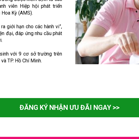
nh viên Hiệp hội phát triển
i Hoa Kỳ (AMS).
ra giới hạn cho các hành vi”,
iện đại, đáp ứng nhu cầu phát
i.
inh với 9 cơ sở trường trên
 và TP. Hồ Chí Minh.
ĐĂNG KÝ NHẬN ƯU ĐÃI NGAY >>