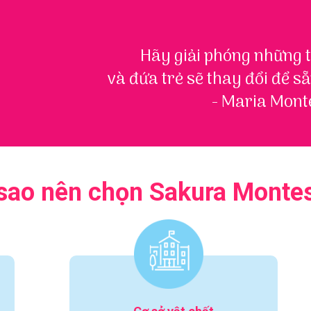
Hãy giải phóng những 
và đứa trẻ sẽ thay đổi để sẵ
- Maria Monte
 sao nên chọn Sakura Montes