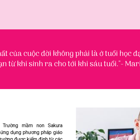
ất của cuộc đời không phải là ở tuổi học đạ
ạn từ khi sinh ra cho tới khi sáu tuổi."- Ma
g Trường mầm non Sakura
 ứng dụng phương pháp giáo
Trường được kiểm định từ các