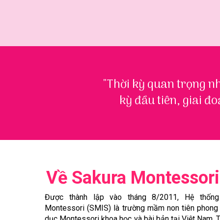
"Thời kỳ quan trọng nh
kỳ đầu tiên, giai đo
Về Sakura Montessori
Được thành lập vào tháng 8/2011, Hệ thốn
Montessori (SMIS) là trường mầm non tiên phong
dục Montessori khoa học và bài bản tại Việt Nam. 