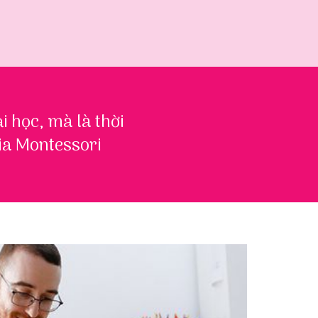
i học, mà là thời
ria Montessori